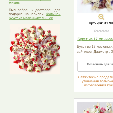
мишек
Был собран и доставлен для
подарка на юбилей
большой
букет из маленьких мишек
Артикул:
З170
Букет из 17 мини-з
Букет из 17 маленьки
зайчиков. Диаметр : 3
Позвонить для з
Cвяжитесь с продав
уточнения возмож
изготовления бук