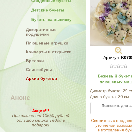
Свадебные букеты
Детские букеты
Букеты на выписку
Декоративные
подушечки
Плюшевые игрушки
Конверты и открытки
Артикул:
K070
Брелоки
Слингобусы
Бежевый букет 
Архив букетов
плюшевых ми
Диаметр букета: 29 с
Анонс
Длина букета: 30 см.
Позвонить для з
Акция!!!
При заказе от 10550 рублей
большой мишка Тедди в
Cвяжитесь с продав
подарок!
уточнения возмож
изготовления бук