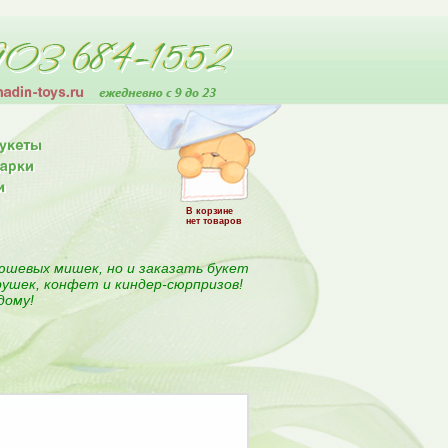
В корзине
нет товаров
юшевых мишек, но и заказать букет
рушек, конфет и киндер-сюрпризов!
дому!