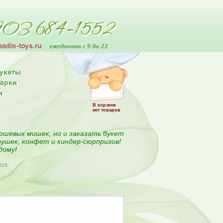
В корзине
нет товаров
юшевых мишек, но и заказать букет
рушек, конфет и киндер-сюрпризов!
дому!
роз