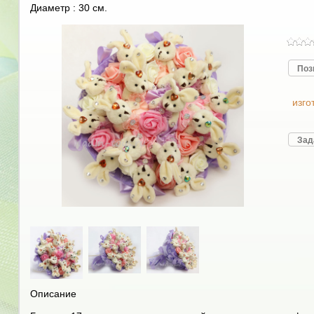
Диаметр : 30 см.
Поз
изго
Зад
Описание