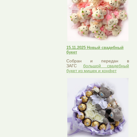
15.11.2025 Новый свадебный
букет
Собран и передан в
ЗАГС
большой свадебный
букет из мишек и конфет