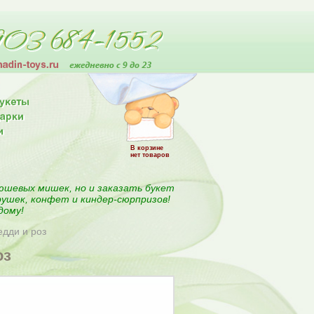
В корзине
нет товаров
юшевых мишек, но и заказать букет
рушек, конфет и киндер-сюрпризов!
дому!
едди и роз
оз