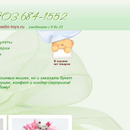
В корзине
нет товаров
юшевых мишек, но и заказать букет
рушек, конфет и киндер-сюрпризов!
дому!