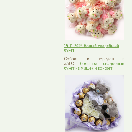
15.11.2025 Новый свадебный
букет
Собран и передан в
ЗАГС
большой свадебный
букет из мишек и конфет