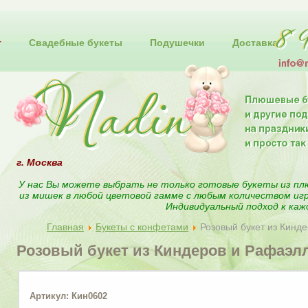
т
Свадебные букеты
Подушечки
Доставка
г. Москва
У нас Вы можете выбрать не только готовые букеты из пл
из мишек в любой цветовой гамме с любым количеством иг
Индивидуальный подход к каж
Главная
Букеты с конфетами
Розовый букет из Кинд
Розовый букет из Киндеров и Рафаэл
Артикул: Кин0602