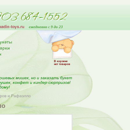
В корзине
нет товаров
юшевых мишек, но и заказать букет
рушек, конфет и киндер-сюрпризов!
дому!
еров и Рафаэлло
ло