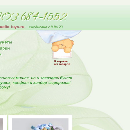
В корзине
нет товаров
юшевых мишек, но и заказать букет
рушек, конфет и киндер-сюрпризов!
дому!