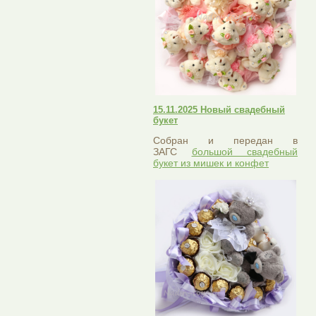
15.11.2025 Новый свадебный
букет
Собран и передан в
ЗАГС
большой свадебный
букет из мишек и конфет