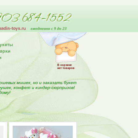
В корзине
нет товаров
юшевых мишек, но и заказать букет
рушек, конфет и киндер-сюрпризов!
дому!