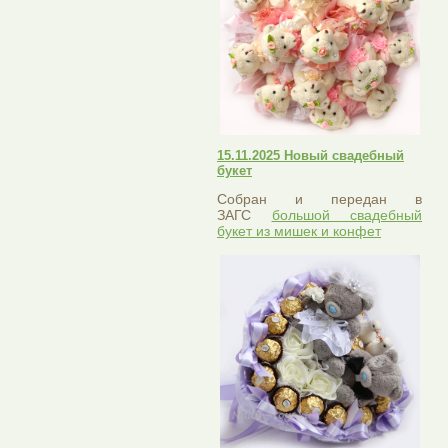
15.11.2025 Новый свадебный
букет
Собран и передан в
ЗАГС
большой свадебный
букет из мишек и конфет