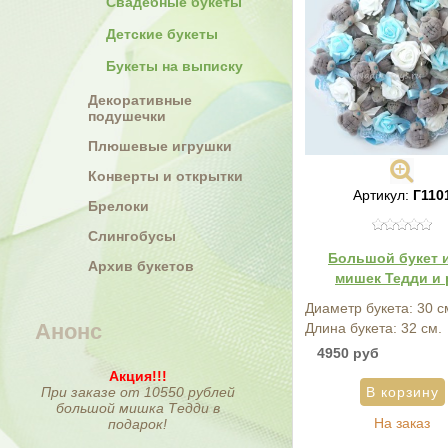
Свадебные букеты
Детские букеты
Букеты на выписку
Декоративные
подушечки
Плюшевые игрушки
Конверты и открытки
Артикул:
Г110
Брелоки
Слингобусы
Большой букет и
Архив букетов
мишек Тедди и 
Диаметр букета: 30 с
Анонс
Длина букета: 32 см.
4950 руб
Акция!!!
При заказе от 10550 рублей
большой мишка Тедди в
На заказ
подарок!