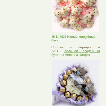
15.11.2025 Новый свадебный
букет
Собран и передан в
ЗАГС
большой свадебный
букет из мишек и конфет