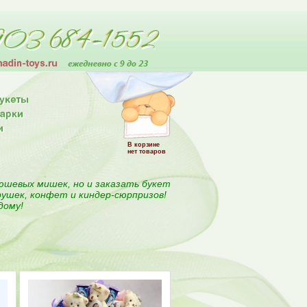
В корзине
нет товаров
юшевых мишек, но и заказать букет
рушек, конфет и киндер-сюрпризов!
дому!