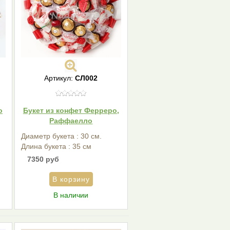
Артикул:
СЛ002
о
Букет из конфет Ферреро,
Раффаелло
Диаметр букета : 30 см.
Длина букета : 35 см
7350 руб
В наличии