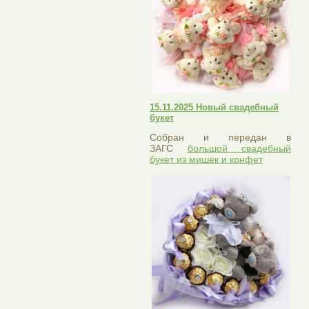
15.11.2025 Новый свадебный
букет
Собран и передан в
ЗАГС
большой свадебный
букет из мишек и конфет