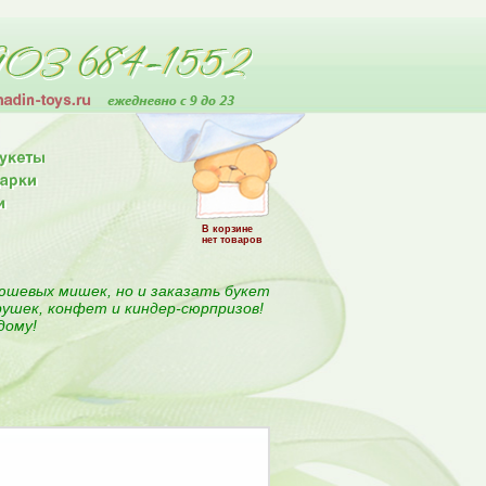
В корзине
нет товаров
юшевых мишек, но и заказать букет
рушек, конфет и киндер-сюрпризов!
дому!