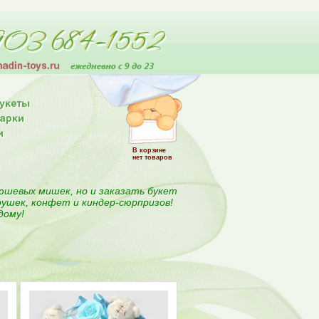
В корзине
нет товаров
юшевых мишек, но и заказать букет
рушек, конфет и киндер-сюрпризов!
дому!