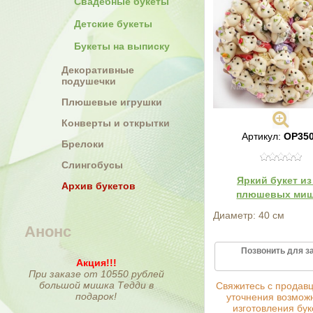
Свадебные букеты
Детские букеты
Букеты на выписку
Декоративные
подушечки
Плюшевые игрушки
Конверты и открытки
Артикул:
ОР35
Брелоки
Слингобусы
Яркий букет из
Архив букетов
плюшевых ми
Диаметр: 40 см
Анонс
Позвонить для з
Акция!!!
При заказе от 10550 рублей
большой мишка Тедди в
Cвяжитесь с продав
подарок!
уточнения возмож
изготовления бук