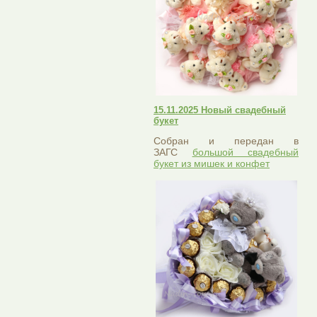
15.11.2025 Новый свадебный
букет
Собран и передан в
ЗАГС
большой свадебный
букет из мишек и конфет