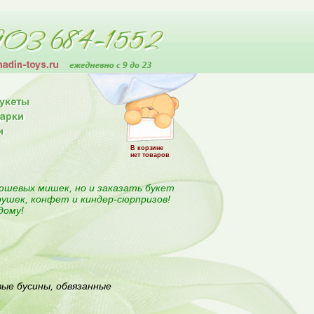
В корзине
нет товаров
юшевых мишек, но и заказать букет
рушек, конфет и киндер-сюрпризов!
дому!
ые бусины, обвязанные