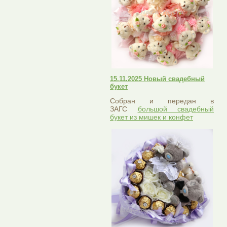
15.11.2025 Новый свадебный
букет
Собран и передан в
ЗАГС
большой свадебный
букет из мишек и конфет