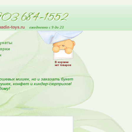
В корзине
нет товаров
юшевых мишек, но и заказать букет
рушек, конфет и киндер-сюрпризов!
дому!