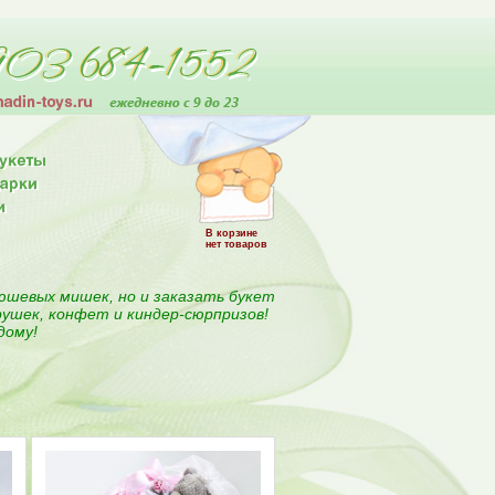
В корзине
нет товаров
юшевых мишек, но и заказать букет
рушек, конфет и киндер-сюрпризов!
дому!