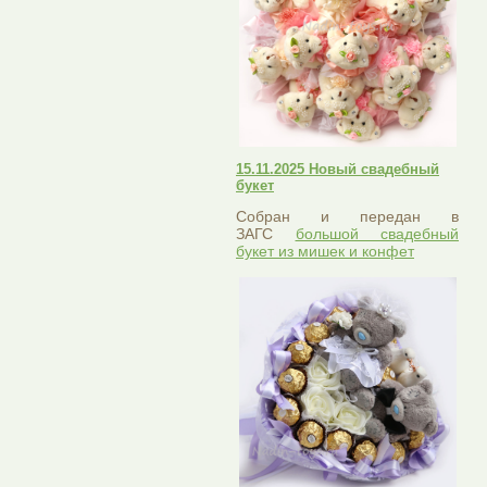
15.11.2025 Новый свадебный
букет
Собран и передан в
ЗАГС
большой свадебный
букет из мишек и конфет