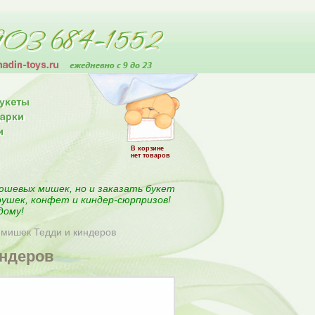
В корзине
нет товаров
юшевых мишек, но и заказать букет
рушек, конфет и киндер-сюрпризов!
дому!
1 мишек Тедди и киндеров
индеров