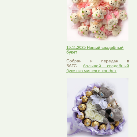
15.11.2025 Новый свадебный
букет
Собран и передан в
ЗАГС
большой свадебный
букет из мишек и конфет