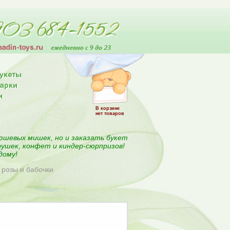
В корзине
нет товаров
юшевых мишек, но и заказать букет
рушек, конфет и киндер-сюрпризов!
дому!
, розы и бабочки