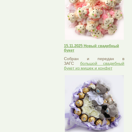
15.11.2025 Новый свадебный
букет
Собран и передан в
ЗАГС
большой свадебный
букет из мишек и конфет